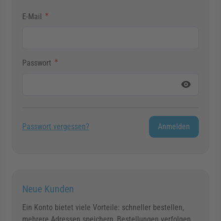
rmenü für Kategorie Zargen anzeigen
E-Mail
rmenü für Kategorie Aussenverglasung anzei
Passwort
rmenü für Kategorie Angebote anzeigen
Passwort ausgeblendet
Passwort vergessen?
Anmelden
Neue Kunden
Ein Konto bietet viele Vorteile: schneller bestellen,
mehrere Adressen speichern, Bestellungen verfolgen