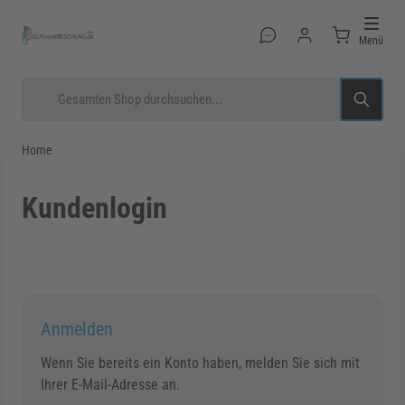
Direkt zum Inhalt
Menü
Suche
Home
Kundenlogin
rmenü für Kategorie Glastüren anzeigen
rmenü für Kategorie Glasduschen anzeigen
Anmelden
rmenü für Kategorie Beschläge anzeigen
Wenn Sie bereits ein Konto haben, melden Sie sich mit
Ihrer E-Mail-Adresse an.