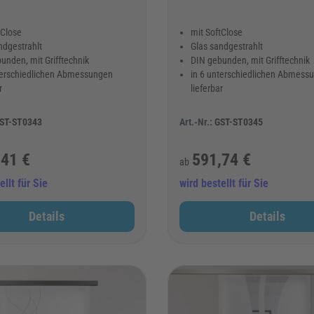
tClose
mit SoftClose
ndgestrahlt
Glas sandgestrahlt
unden, mit Grifftechnik
DIN gebunden, mit Grifftechnik
terschiedlichen Abmessungen
in 6 unterschiedlichen Abmess
r
lieferbar
ST-ST0343
Art.-Nr.:
GST-ST0345
,41 €
591,74 €
ab
ellt für Sie
wird bestellt für Sie
Details
Details