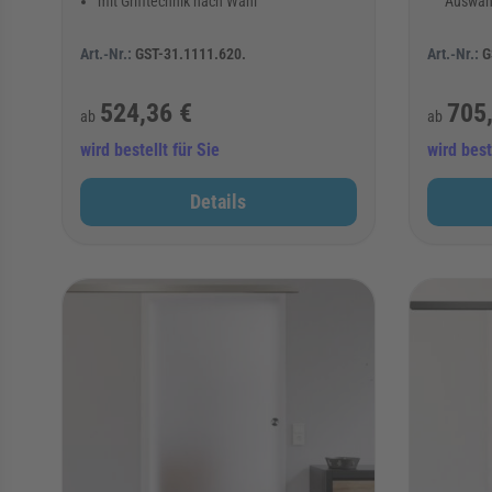
mit Grifftechnik nach Wahl
Auswah
Art.-Nr.:
GST-31.1111.620.
Art.-Nr.:
G
524,36 €
705
ab
ab
wird bestellt für Sie
wird best
Details