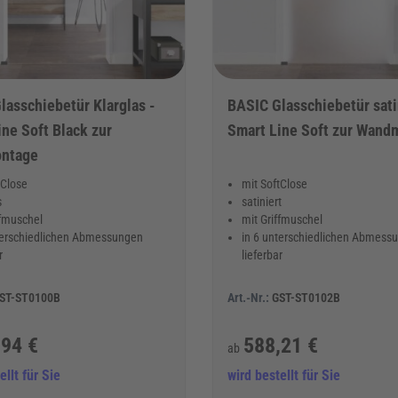
lasschiebetür Klarglas -
BASIC Glasschiebetür sati
ne Soft Black zur
Smart Line Soft zur Wand
ntage
tClose
mit SoftClose
s
satiniert
ffmuschel
mit Griffmuschel
terschiedlichen Abmessungen
in 6 unterschiedlichen Abmess
r
lieferbar
ST-ST0100B
Art.-Nr.:
GST-ST0102B
,94 €
588,21 €
ab
ellt für Sie
wird bestellt für Sie