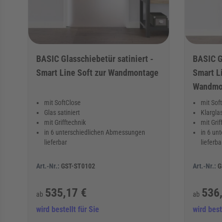
BASIC Glasschiebetür satiniert -
BASIC G
Smart Line Soft zur Wandmontage
Smart Li
Wandmo
mit SoftClose
mit Sof
Glas satiniert
Klargla
mit Grifftechnik
mit Gri
in 6 unterschiedlichen Abmessungen
in 6 un
lieferbar
lieferba
Art.-Nr.:
GST-ST0102
Art.-Nr.:
G
535,17 €
536
ab
ab
wird bestellt für Sie
wird best