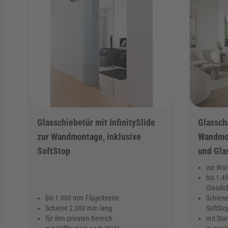
Glasschiebetür mit InfinitySlide
Glassch
zur Wandmontage, inklusive
Wandmon
SoftStop
und Gla
zur Wa
bis 1.4
Glasdi
bis 1.000 mm Flügelbreite
Schiene
Schiene 2.000 mm lang
SoftSto
für den privaten Bereich
mit Sta