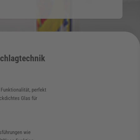
schlagtechnik
unktionalität, perfekt
ckdichtes Glas für
sführungen wie