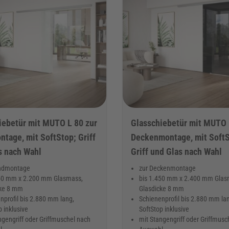
iebetür mit MUTO L 80 zur
Glasschiebetür mit MUTO 
tage, mit SoftStop; Griff
Deckenmontage, mit SoftS
s nach Wahl
Griff und Glas nach Wahl
ndmontage
zur Deckenmontage
50 mm x 2.200 mm Glasmass,
bis 1.450 mm x 2.400 mm Glas
cke 8 mm
Glasdicke 8 mm
nprofil bis 2.880 mm lang,
Schienenprofil bis 2.880 mm la
p inklusive
SoftStop inklusive
ngengriff oder Griffmuschel nach
mit Stangengriff oder Griffmusc