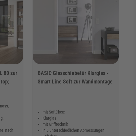
L 80 zur
BASIC Glasschiebetür Klarglas -
top;
Smart Line Soft zur Wandmontage
mass,
mit SoftClose
ng,
Klarglas
mit Grifftechnik
hel nach
in 6 unterschiedlichen Abmessungen