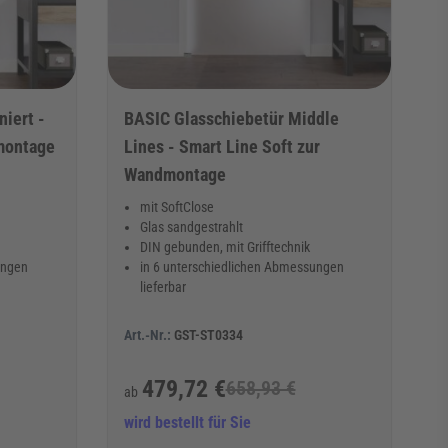
niert -
BASIC Glasschiebetür Middle
montage
Lines - Smart Line Soft zur
Wandmontage
mit SoftClose
Glas sandgestrahlt
DIN gebunden, mit Grifftechnik
ungen
in 6 unterschiedlichen Abmessungen
lieferbar
Art.-Nr.:
GST-ST0334
479,72 €
658,93 €
ab
wird bestellt für Sie