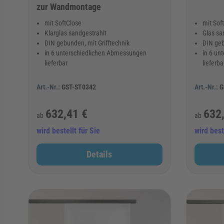
zur Wandmontage
mit SoftClose
mit Sof
Klarglas sandgestrahlt
Glas sa
DIN gebunden, mit Grifftechnik
DIN geb
in 6 unterschiedlichen Abmessungen
in 6 un
lieferbar
lieferba
Art.-Nr.:
GST-ST0342
Art.-Nr.:
G
632,41 €
632
ab
ab
wird bestellt für Sie
wird best
Details