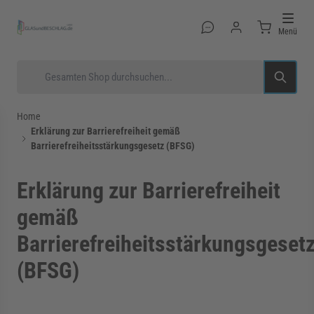
Direkt zum Inhalt
Menü
Suche
Home
Erklärung zur Barrierefreiheit gemäß
Barrierefreiheitsstärkungsgesetz (BFSG)
rmenü für Kategorie Glastüren anzeigen
Erklärung zur Barrierefreiheit
gemäß
rmenü für Kategorie Glasduschen anzeigen
Barrierefreiheitsstärkungsgeset
(BFSG)
rmenü für Kategorie Beschläge anzeigen