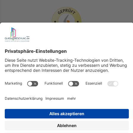
LIEFERLÄNDER
GLASundBESCHLAG.de
Hersteller
Beratung
FAQ
Glossar
Kontakt
Newsletter
TEAM
Widerruf
Lieferung & Versandkosten
Auslandversand