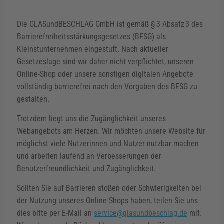
rmenü für Kategorie Zargen anzeigen
Die GLASundBESCHLAG GmbH ist gemäß § 3 Absatz 3 des
Barrierefreiheitsstärkungsgesetzes (BFSG) als
Kleinstunternehmen eingestuft. Nach aktueller
rmenü für Kategorie Aussenverglasung anzei
Gesetzeslage sind wir daher nicht verpflichtet, unseren
Online-Shop oder unsere sonstigen digitalen Angebote
vollständig barrierefrei nach den Vorgaben des BFSG zu
rmenü für Kategorie Angebote anzeigen
gestalten.
Trotzdem liegt uns die Zugänglichkeit unseres
Webangebots am Herzen. Wir möchten unsere Website für
möglichst viele Nutzerinnen und Nutzer nutzbar machen
und arbeiten laufend an Verbesserungen der
Benutzerfreundlichkeit und Zugänglichkeit.
Sollten Sie auf Barrieren stoßen oder Schwierigkeiten bei
der Nutzung unseres Online-Shops haben, teilen Sie uns
dies bitte per E-Mail an
service@glasundbeschlag.de
mit.