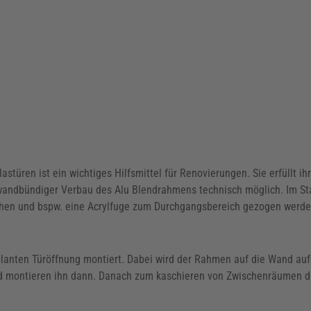
türen ist ein wichtiges Hilfsmittel für Renovierungen. Sie erfüllt i
in wandbündiger Verbau des Alu Blendrahmens technisch möglich. Im St
hen und bspw. eine Acrylfuge zum Durchgangsbereich gezogen werd
anten Türöffnung montiert. Dabei wird der Rahmen auf die Wand aufge
nd montieren ihn dann. Danach zum kaschieren von Zwischenräumen d