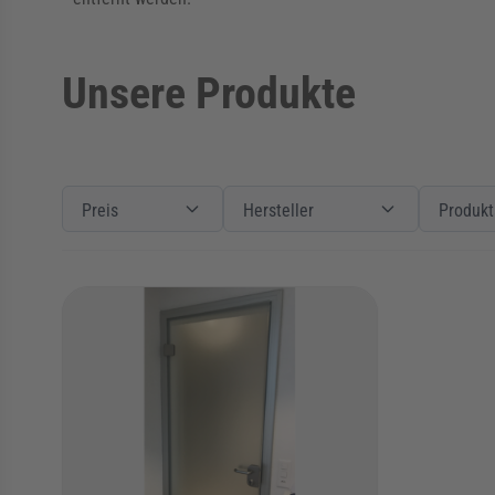
Unsere Produkte
Zur Produktliste springen
Filter
Preis
Preis
Filter
Hersteller
Hersteller
Filter
Produktart
Preis
Hersteller
Produkt