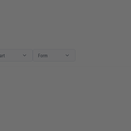
Produktart
Filter
Form
Form
art
Form