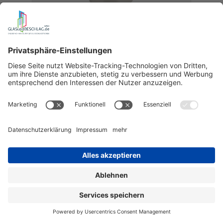
DORMA Exzenterschließbuchse,
verstellbar
aus Messing
Art.-Nr.:
05.194.000
28,56 €
Auf Lager
Details
Sortierung & Filter