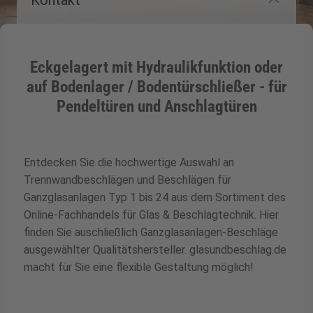
Kontakt
ermenü für Kategorie Zargen anzeigen
Eckgelagert mit Hydraulikfunktion oder
ermenü für Kategorie Aussenverglasung 
auf Bodenlager / Bodentürschließer - für
Pendeltüren und Anschlagtüren
ermenü für Kategorie Angebote anzeigen
Entdecken Sie die hochwertige Auswahl an
Trennwandbeschlägen und Beschlägen für
Ganzglasanlagen Typ 1 bis 24 aus dem Sortiment des
zsparend
Online-Fachhandels für Glas & Beschlagtechnik. Hier
finden Sie auschließlich Ganzglasanlagen-Beschläge
ausgewählter Qualitätshersteller. glasundbeschlag.de
macht für Sie eine flexible Gestaltung möglich!