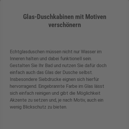
ermenü für Kategorie Zargen anzeigen
Glas-Duschkabinen mit Motiven
verschönern
ermenü für Kategorie Aussenverglasung 
ermenü für Kategorie Angebote anzeigen
Echtglasduschen müssen nicht nur Wasser im
Inneren halten und dabei funktionell sein.
Gestalten Sie Ihr Bad und nutzen Sie dafür doch
einfach auch das Glas der Dusche selbst.
Insbesondere Siebdrucke eignen sich hierfür
zsparend
hervorragend. Eingebrannte Farbe im Glas lässt
sich einfach reinigen und gibt die Möglichkeit
Akzente zu setzen und, je nach Motiv, auch ein
wenig Blickschutz zu bieten.