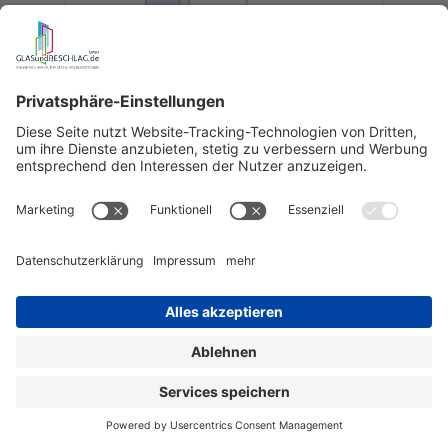
Glasdusche Farfalla 3-613, 2flg. Falt-
Duschtür mit Festteil auf der
Badewanne
Duschtür befestigt Glas an Glas 90° am Festteil,
nach innen faltend
Art.-Nr.:
Dusche-3-613
1.010,04 €
ab
Sortierung & Filter
wird bestellt für Sie