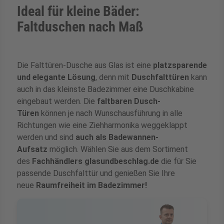
Ideal für kleine Bäder:
ermenü für Kategorie Zargen anzeigen
Faltduschen nach Maß
ermenü für Kategorie Aussenverglasung 
Die Falttüren-Dusche aus Glas ist eine
platzsparende
und elegante Lösung
, denn mit
Duschfalttüren
kann
ermenü für Kategorie Angebote anzeigen
auch in das kleinste Badezimmer eine Duschkabine
eingebaut werden. Die
faltbaren Dusch-
Türen
können je nach Wunschausführung in alle
Richtungen wie eine Ziehharmonika weggeklappt
werden und sind
auch als Badewannen-
zsparend
Aufsatz
möglich. Wählen Sie aus dem Sortiment
des
Fachhändlers glasundbeschlag.de
die für Sie
passende Duschfalttür und genießen Sie Ihre
neue
Raumfreiheit im Badezimmer!