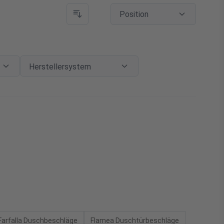
Position
Einbauart
Filter
Herstellersystem
Herstellersystem
Herstellersystem
Farfalla Duschbeschläge
Flamea Duschtürbeschläge