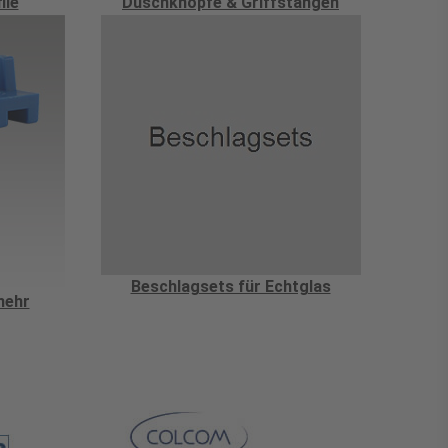
ile
Duschknöpfe & Griffstangen
Beschlagsets für Echtglas
mehr