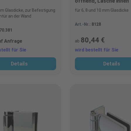
öffnend, Lasche innen
mm Glasdicke, zur Befestigung
für 6, 8 und 10 mm Glasdicke
htür an der Wand
Art.-Nr.:
8128
70.381
80,44 €
uf Anfrage
ab
tellt für Sie
wird bestellt für Sie
Details
Details