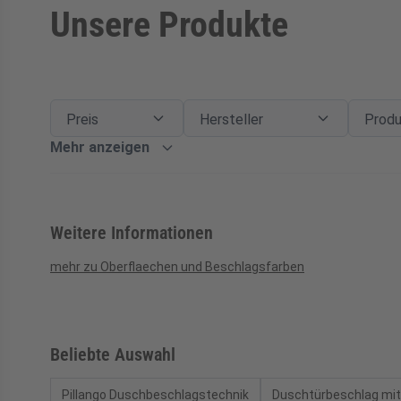
Unsere Produkte
Zur Produktliste springen
Filter
Preis
Preis
Filter
Hersteller
Herstell
Filter
Produkt
Preis
Hersteller
Prod
Mehr anzeigen
Weitere Informationen
mehr zu Oberflaechen und Beschlagsfarben
Beliebte Auswahl
Pillango Duschbeschlagstechnik
Duschtürbeschlag mit