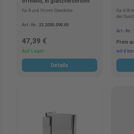
öffnend, in glanzverchromt
für 8 und 10 mm Glasdicke
für 6/8 
der Dusc
Art.-Nr.:
23.2005.090.65
Art.-Nr.:
47,39 €
Preis a
Auf Lager
wird bes
Details