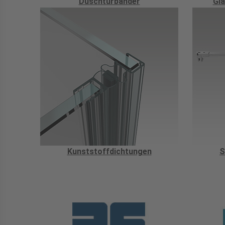
Duschtürbänder
Gla
Kunststoffdichtungen
S