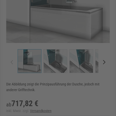
rmenü für Kategorie Zargen anzeigen
rmenü für Kategorie Aussenverglasung anzei
rmenü für Kategorie Angebote anzeigen
View larger image
View larger image
View larger image
View 
Die Abbildung zeigt die Prinzipausführung der Dusche, jedoch mit
anderer Grifftechnik.
717,82 €
ab
inkl. Mwst. zzgl.
Versandkosten