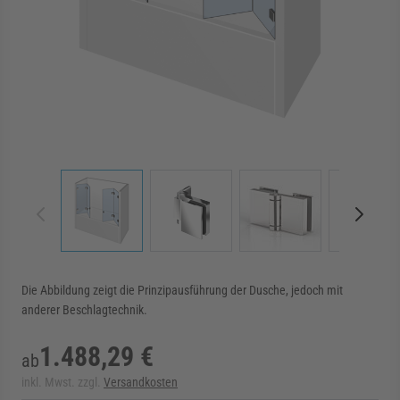
rmenü für Kategorie Zargen anzeigen
rmenü für Kategorie Aussenverglasung anzei
rmenü für Kategorie Angebote anzeigen
View larger image
View larger image
View larger image
View 
Die Abbildung zeigt die Prinzipausführung der Dusche, jedoch mit
anderer Beschlagtechnik.
1.488,29 €
ab
inkl. Mwst. zzgl.
Versandkosten