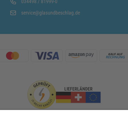
034498 / 81999-0
service@glasundbeschlag.de
LIEFERLÄNDER