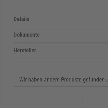
Details
Dokumente
Hersteller
Wir haben andere Produkte gefunden, d
Die Navigation durch die Elemente des Karussells ist mit de
Karussell überspringen