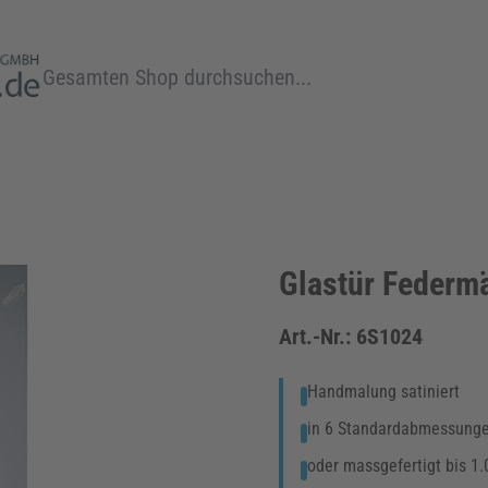
Suche
Glastür Federm
Art.-Nr.:
6S1024
Handmalung satiniert
in 6 Standardabmessunge
oder massgefertigt bis 1