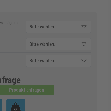
eschläge die
m
nfrage
Produkt anfragen