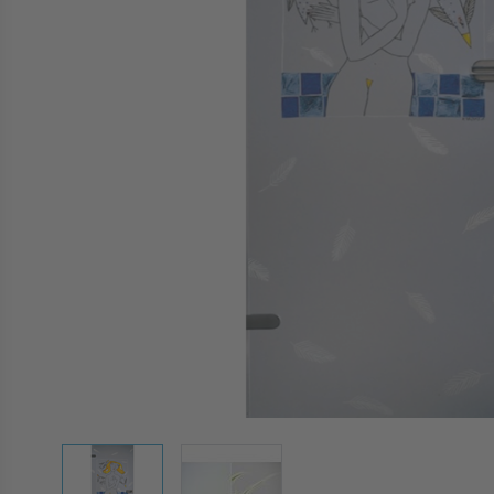
View larger image
View larger image