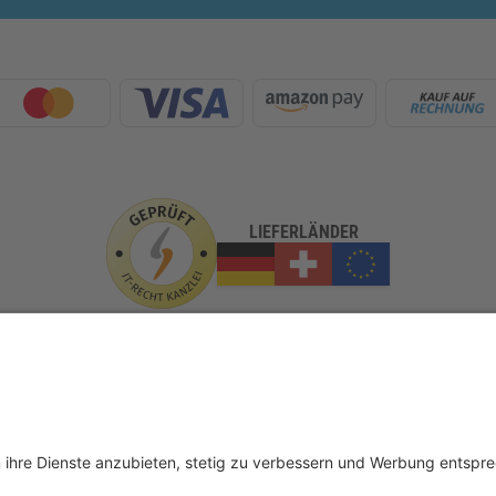
LIEFERLÄNDER
GLASundBESCHLAG.de