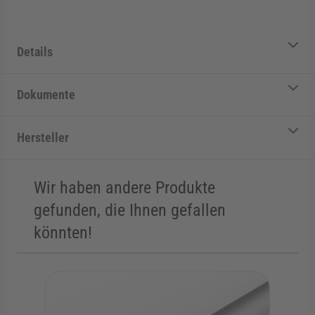
Details
Dokumente
Hersteller
Wir haben andere Produkte
gefunden, die Ihnen gefallen
könnten!
Die Navigation durch die Elemente des Karussells ist mit der Tab
Karussell überspringen
Zur Karussell-Navigation springen