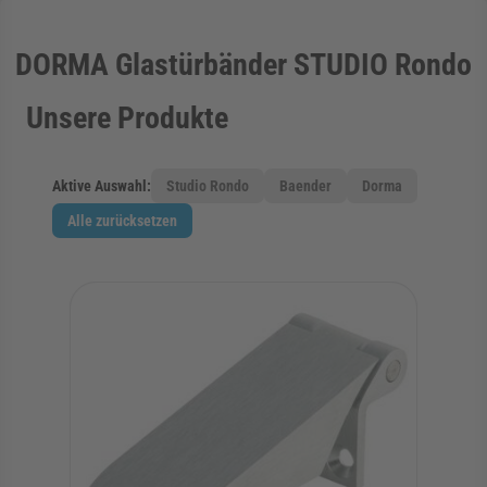
rmenü für Kategorie Zargen anzeigen
DORMA Glastürbänder STUDIO Rondo
Unsere Produkte
rmenü für Kategorie Aussenverglasung anzei
Aktive Auswahl:
Studio Rondo
Baender
Dorma
rmenü für Kategorie Angebote anzeigen
Alle zurücksetzen