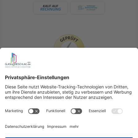
LIEFERLÄNDER
GLASundBESCHLAG.de
Hersteller
Beratung
FAQ
Glossar
Kontakt
Newsletter
TEAM