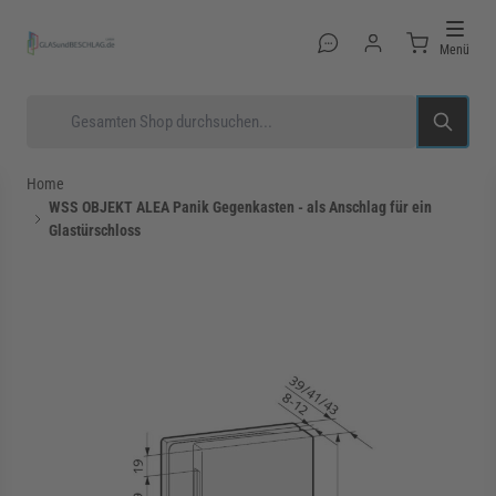
Direkt zum Inhalt
Menü
Suche
Home
WSS OBJEKT ALEA Panik Gegenkasten - als Anschlag für ein
Glastürschloss
rmenü für Kategorie Glastüren anzeigen
rmenü für Kategorie Glasduschen anzeigen
rmenü für Kategorie Beschläge anzeigen