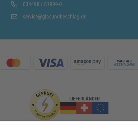
034498 / 81999-0
service@glasundbeschlag.de
LIEFERLÄNDER