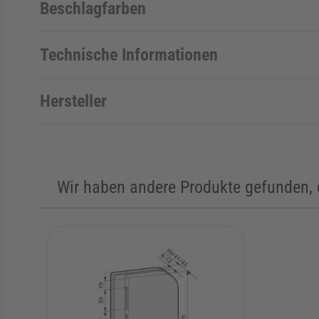
Beschlagfarben
Technische Informationen
Hersteller
Wir haben andere Produkte gefunden, d
Die Navigation durch die Elemente des Karussells ist mit de
Karussell überspringen