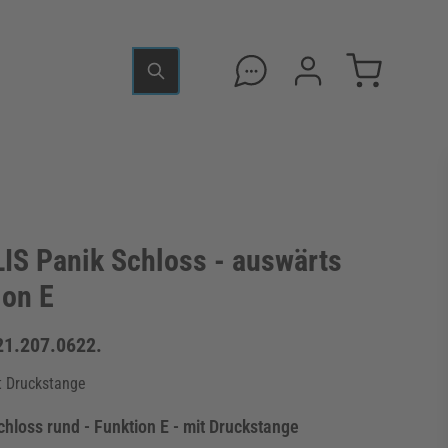
S Panik Schloss - auswärts
ion E
21.207.0622.
t Druckstange
hloss rund - Funktion E - mit Druckstange