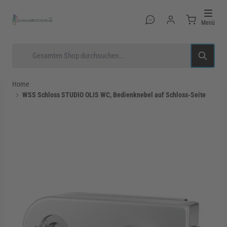
Direkt zum Inhalt
Menü
Suche
Home
WSS Schloss STUDIO OLIS WC, Bedienknebel auf Schloss-Seite
rmenü für Kategorie Glastüren anzeigen
rmenü für Kategorie Glasduschen anzeigen
rmenü für Kategorie Beschläge anzeigen