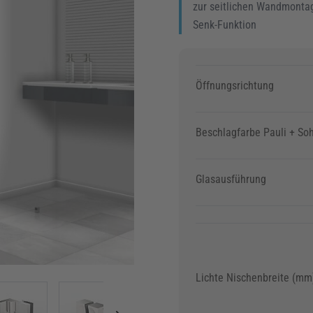
zur seitlichen Wandmonta
Senk-Funktion
Öffnungsrichtung
Beschlagfarbe Pauli + So
Glasausführung
Lichte Nischenbreite (mm
image
View larger image
View larger image
View larger image
View larger im