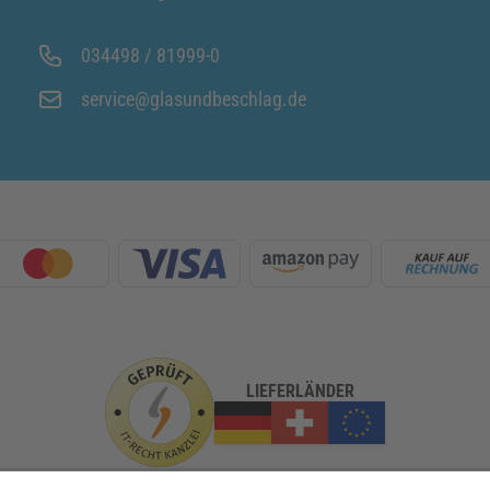
034498 / 81999-0
service@glasundbeschlag.de
LIEFERLÄNDER