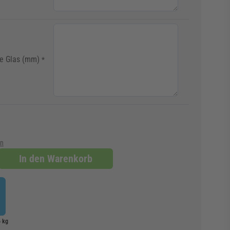
e Glas (mm)
*
en
In den Warenkorb
6 kg