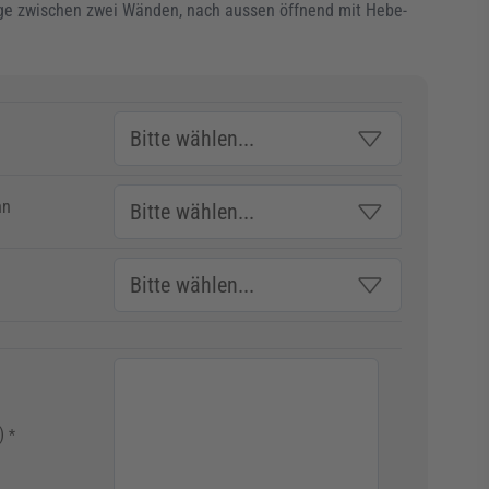
ge zwischen zwei Wänden, nach aussen öffnend mit Hebe-
hn
)
*
age
View larger image