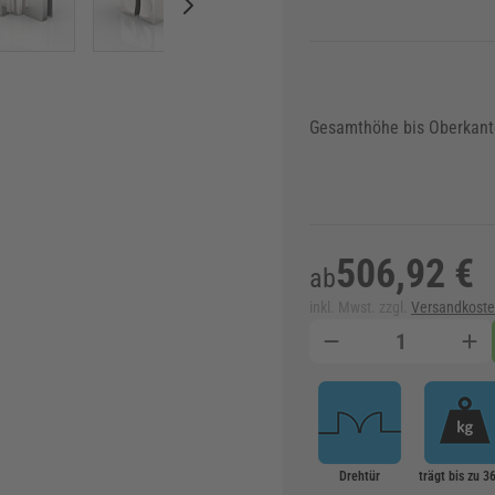
Gesamthöhe bis Oberkant
506,92 €
ab
inkl. Mwst. zzgl.
Versandkost
Menge
Drehtür
trägt bis zu 3