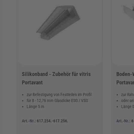
Silikonband - Zubehör für vitris
Boden-Wa
Portavant
Portava
zur Befestigung von Festteilen im Profil
zur Rah
für 8 - 12,76 mm Glasdicke ESG / VSG
oder se
Länge 5 m
Länge 
Art.-Nr.:
617.254.-617.256.
Art.-Nr.:
6