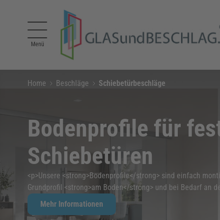
Direkt zum Inhalt
Menü
Home
Beschläge
Schiebetürbeschläge
Bodenprofile für fes
Schiebetüren
<p>Unsere <strong>Bodenprofile</strong> sind einfach montie
Grundprofil <strong>am Boden</strong> und bei Bedarf an d
Mehr Informationen