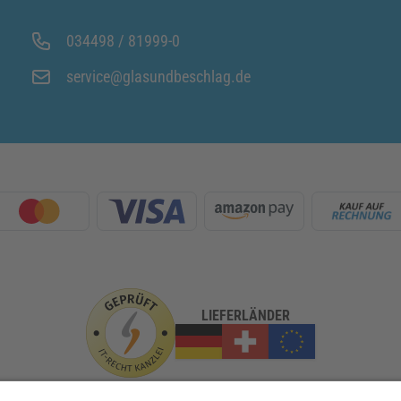
034498 / 81999-0
service@glasundbeschlag.de
LIEFERLÄNDER