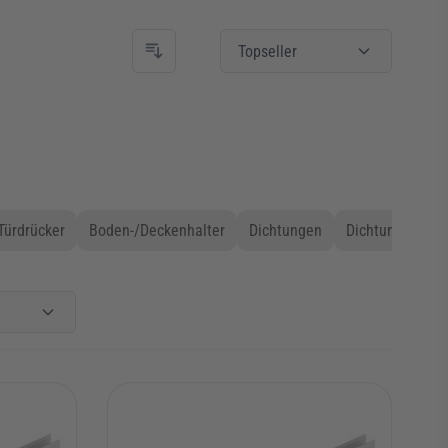
Topseller
Türdrücker
Boden-/Deckenhalter
Dichtungen
Dichtungen mag
em
Einbauort