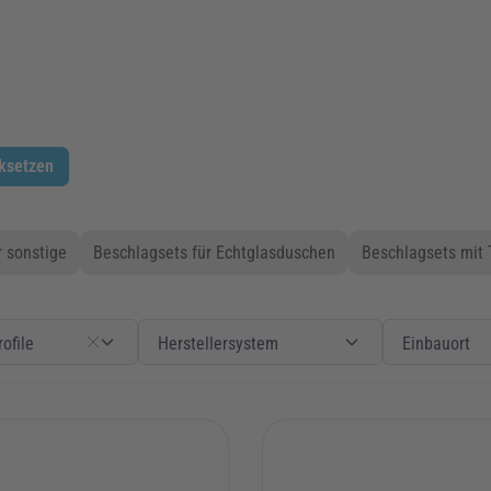
cksetzen
 sonstige
Beschlagsets für Echtglasduschen
Beschlagsets mit 
Bodenprofile
Filter
Herstellersystem
Herstellersyst
Filter
Einbauort
ofile
Herstellersystem
Einbauort