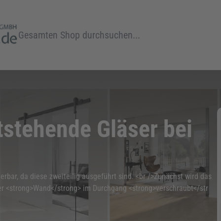
Suche
tstehende Gläser bei
rbar, da diese zweiteilig ausgeführt sind. <br />Zunächst wird das
er <strong>Wand</strong> im Durchgang <strong>verschraubt</str