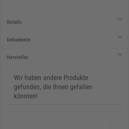
Details
Dokumente
Hersteller
Wir haben andere Produkte
gefunden, die Ihnen gefallen
könnten!
Die Navigation durch die Elemente des Karussells ist mit der Tab
Karussell überspringen