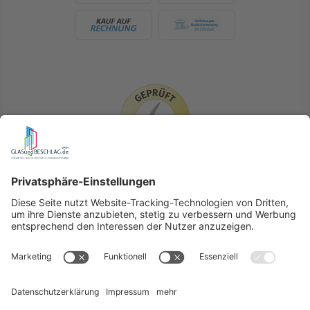
LIEFERLÄNDER
GLASundBESCHLAG.de