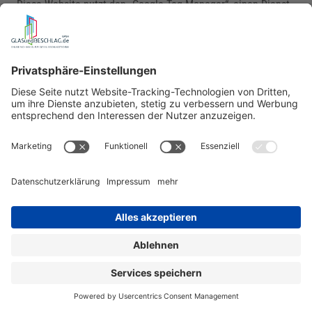
Diese Website nutzt den „Google Tag Manager“, einen Dienst
des folgenden Anbieters: Google Ireland Limited, Gordon
House, Barrow Street, Dublin 4, Irland (nachfolgend:
„Google“).
Der Google Tag Manager bietet eine technische Grundlage
dafür, diverse Webanwendungen, darunter auch Tracking- und
Analysedienste, zu bündeln und über eine einheitliche
Benutzeroberfläche kalibrieren, steuern und an Bedingungen
knüpfen zu können. Der Google Tag Manager selbst speichert
keine Informationen auf Nutzerendgeräten oder liest diese
aus. Auch nimmt der Dienst keine eigenständigen
Datenanalysen vor. Allerdings wird durch den Google Tag
Manager bei Seitenaufruf Ihre IP-Adresse an Google
übertragen und dort gegebenenfalls gespeichert. Auch eine
Übermittlung an Server von Google LLC. In den USA ist
möglich.
Diese Verarbeitung wird nur dann vollzogen, wenn Sie uns
gemäß Art. 6 Abs. 1 lit. a DSGVO dazu Ihre ausdrückliche
Einwilligung erteilt haben. Ohne diese Einwilligungserteilung