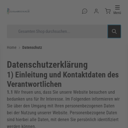
Direkt zum Inhalt
Menü
Suche
Home
Datenschutz
Datenschutzerklärung
rmenü für Kategorie Glastüren anzeigen
1) Einleitung und Kontaktdaten des
Verantwortlichen
rmenü für Kategorie Glasduschen anzeigen
1.1
Wir freuen uns, dass Sie unsere Website besuchen und
bedanken uns für Ihr Interesse. Im Folgenden informieren wir
Sie über den Umgang mit Ihren personenbezogenen Daten
bei der Nutzung unserer Website. Personenbezogene Daten
rmenü für Kategorie Beschläge anzeigen
sind hierbei alle Daten, mit denen Sie persönlich identifiziert
werden können.