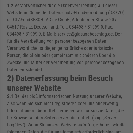
1.2
Verantwortlicher für die Datenverarbeitung auf dieser
rmenü für Kategorie Zargen anzeigen
Website im Sinne der Datenschutz-Grundverordnung (DSGVO)
ist GLASundBESCHLAG.de GmbH, Altenburger Straße 20 a,
04617 Rositz, Deutschland, Tel.: 034498 / 81999-0, Fax:
rmenü für Kategorie Aussenverglasung anzei
034498 / 81999-9, E-Mail: service@glasundbeschlag.de. Der
für die Verarbeitung von personenbezogenen Daten
Verantwortliche ist diejenige natürliche oder juristische
rmenü für Kategorie Angebote anzeigen
Person, die allein oder gemeinsam mit anderen über die
Zwecke und Mittel der Verarbeitung von personenbezogenen
Daten entscheidet.
2) Datenerfassung beim Besuch
unserer Website
2.1
Bei der bloß informatorischen Nutzung unserer Website,
also wenn Sie sich nicht registrieren oder uns anderweitig
Informationen übermitteln, erheben wir nur solche Daten, die
Ihr Browser an den Seitenserver übermittelt (sog. „Server-
Logfiles“). Wenn Sie unsere Website aufrufen, erheben wir die
folgenden Daten, die für uns technisch erforderlich sind, um