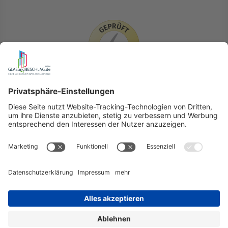
LIEFERLÄNDER
GLASundBESCHLAG.de
Hersteller
Beratung
FAQ
Glossar
Kontakt
Newsletter
TEAM
Widerruf
Lieferung & Versandkosten
Auslandversand