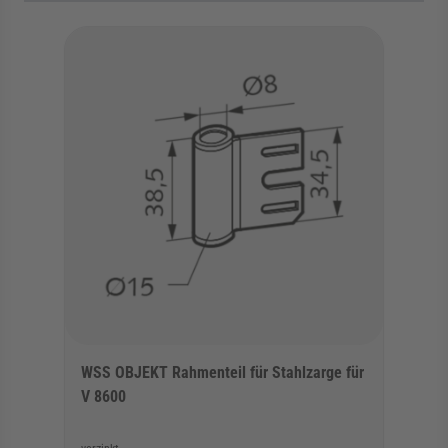
Die Navigation durch die Elemente des Karussells ist mit der Tab
Karussell überspringen
Zur Karussell-Navigation springen
WSS OBJEKT Rahmenteil für Stahlzarge für
V 8600