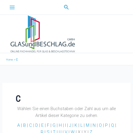
Zum
Suchen
Inhalt
springen
Home
>
C
C
Wählen Sie einen Buchstaben oder Zahl aus um alle
Artikel dieser Kategorie zu sehen.
A
|
B
|
C
|
D
|
E
|
F
|
G
|
H
|
I
|
J
|
K
|
L
|
M
|
N
|
O
|
P
|
Q
|
R
|
S
|
T
|
U
|
V
|
W
| X | Y |
Z