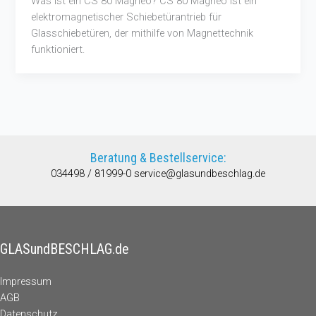
Was ist ein CS 80 Magneo? CS 80 Magneo ist ein
elektromagnetischer Schiebetürantrieb für
Glasschiebetüren, der mithilfe von Magnettechnik
funktioniert.
Beratung & Bestellservice:
034498 / 81999-0
service@glasundbeschlag.de
GLASundBESCHLAG.de
Impressum
AGB
Datenschutz