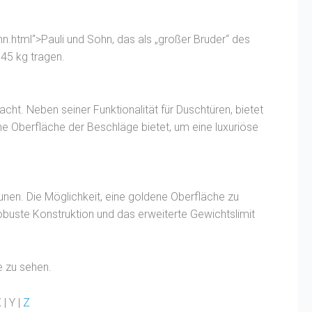
.html“>Pauli und Sohn, das als „großer Bruder“ des
 45 kg tragen.
ht. Neben seiner Funktionalität für Duschtüren, bietet
ne Oberfläche der Beschläge bietet, um eine luxuriöse
unen. Die Möglichkeit, eine goldene Oberfläche zu
obuste Konstruktion und das erweiterte Gewichtslimit
e zu sehen.
 | Y |
Z