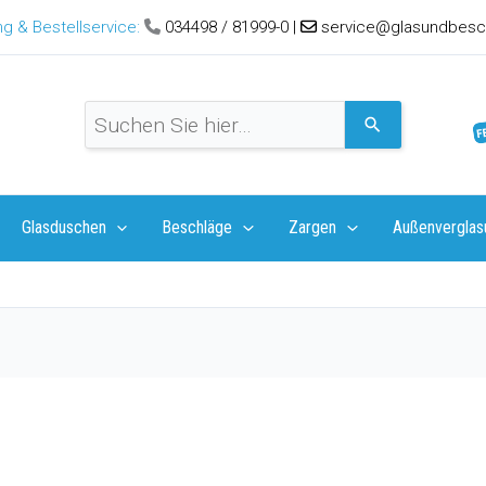
g & Bestellservice:
034498 / 81999-0
|
service@glasundbesc
V
e
r
w
e
Glasduschen
Beschläge
Zargen
Außenverglas
n
d
e
d
i
e
P
f
e