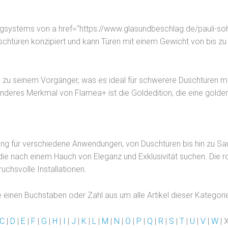
i
l
e
gsystems von a href=“https://www.glasundbeschlag.de/pauli-sohn
n
schtüren konzipiert und kann Türen mit einem Gewicht von bis zu
a
c
h
h zu seinem Vorgänger, was es ideal für schwerere Duschtüren mac
o
onderes Merkmal von Flamea+ ist die Goldedition, die eine golde
b
e
n
u
gnung für verschiedene Anwendungen, von Duschtüren bis hin zu Sa
n
 die nach einem Hauch von Eleganz und Exklusivität suchen. Die r
d
chsvolle Installationen.
u
n
 einen Buchstaben oder Zahl aus um alle Artikel dieser Kategori
t
e
C
|
D
|
E
|
F
|
G
|
H
|
I
|
J
|
K
|
L
|
M
|
N
|
O
|
P
|
Q
|
R
|
S
|
T
|
U
|
V
|
W
| X