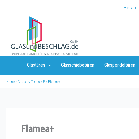
Zum
Beratun
Inhalt
springen
Glastüren
Glasschiebetüren
Glaspendeltüren
Home
>
Glossary Terms
>
F
>
Flamea+
Flamea+