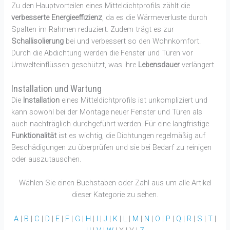
Zu den Hauptvorteilen eines Mitteldichtprofils zählt die
verbesserte Energieeffizienz
, da es die Wärmeverluste durch
Spalten im Rahmen reduziert. Zudem trägt es zur
Schallisolierung
bei und verbessert so den Wohnkomfort.
Durch die Abdichtung werden die Fenster und Türen vor
Umwelteinflüssen geschützt, was ihre
Lebensdauer
verlängert.
Installation und Wartung
Die
Installation
eines Mitteldichtprofils ist unkompliziert und
kann sowohl bei der Montage neuer Fenster und Türen als
auch nachträglich durchgeführt werden. Für eine langfristige
Funktionalität
ist es wichtig, die Dichtungen regelmäßig auf
Beschädigungen zu überprüfen und sie bei Bedarf zu reinigen
oder auszutauschen.
Wählen Sie einen Buchstaben oder Zahl aus um alle Artikel
dieser Kategorie zu sehen.
A
|
B
|
C
|
D
|
E
|
F
|
G
|
H
|
I
|
J
|
K
|
L
|
M
|
N
|
O
|
P
|
Q
|
R
|
S
|
T
|