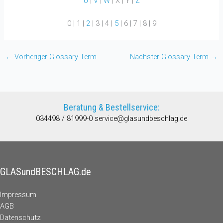
U
|
V
|
W
| X | Y |
Z
0 | 1 |
2
| 3 | 4 |
5
| 6 | 7 | 8 | 9
←
Vorheriger Glossary Term
Nächster Glossary Term
→
Beratung & Bestellservice:
034498 / 81999-0
service@glasundbeschlag.de
GLASundBESCHLAG.de
Impressum
AGB
Datenschutz