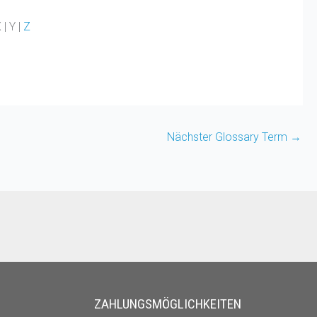
 | Y |
Z
Nächster Glossary Term
→
ZAHLUNGSMÖGLICHKEITEN