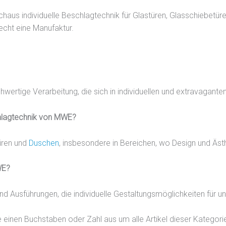
i
rchaus individuelle Beschlagtechnik für Glastüren, Glasschiebetü
l
cht eine Manufaktur.
e
n
a
c
h
o
wertige Verarbeitung, die sich in individuellen und extravagant
b
e
hlagtechnik von MWE?
n
u
üren und
Duschen
, insbesondere in Bereichen, wo Design und Äst
n
d
WE?
u
n
nd Ausführungen, die individuelle Gestaltungsmöglichkeiten für
t
e
 einen Buchstaben oder Zahl aus um alle Artikel dieser Kategori