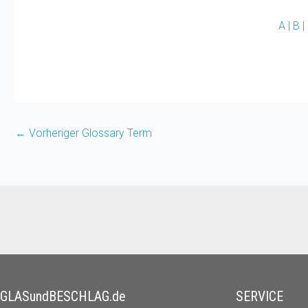
A
|
B
|
←
Vorheriger Glossary Term
GLASundBESCHLAG.de
SERVICE