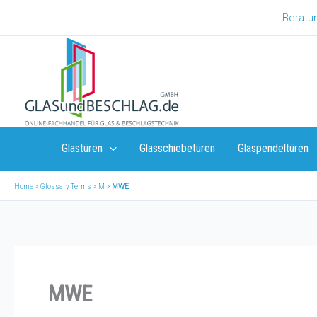
Zum
Beratun
Inhalt
springen
Glastüren
Glasschiebetüren
Glaspendeltüren
Home
>
Glossary Terms
>
M
>
MWE
MWE