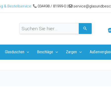
g & Bestellservice:
034498 / 81999-0
|
service@glasundbesc
V
e
r
w
e
Glasduschen
Beschläge
Zargen
Außenverglas
n
d
e
d
i
e
P
f
e