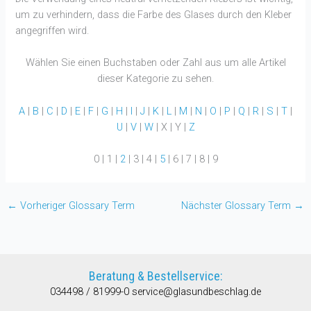
um zu verhindern, dass die Farbe des Glases durch den Kleber
angegriffen wird.
Wählen Sie einen Buchstaben oder Zahl aus um alle Artikel
dieser Kategorie zu sehen.
A
|
B
|
C
|
D
|
E
|
F
|
G
|
H
|
I
|
J
|
K
|
L
|
M
|
N
|
O
|
P
|
Q
|
R
|
S
|
T
|
U
|
V
|
W
| X | Y |
Z
0 | 1 |
2
| 3 | 4 |
5
| 6 | 7 | 8 | 9
←
Vorheriger Glossary Term
Nächster Glossary Term
→
Beratung & Bestellservice:
034498 / 81999-0
service@glasundbeschlag.de