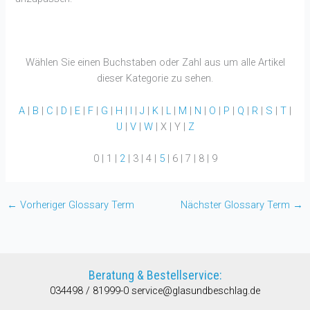
Wählen Sie einen Buchstaben oder Zahl aus um alle Artikel
dieser Kategorie zu sehen.
A
|
B
|
C
|
D
|
E
|
F
|
G
|
H
|
I
|
J
|
K
|
L
|
M
|
N
|
O
|
P
|
Q
|
R
|
S
|
T
|
U
|
V
|
W
| X | Y |
Z
0 | 1 |
2
| 3 | 4 |
5
| 6 | 7 | 8 | 9
←
Vorheriger Glossary Term
Nächster Glossary Term
→
Beratung & Bestellservice:
034498 / 81999-0
service@glasundbeschlag.de