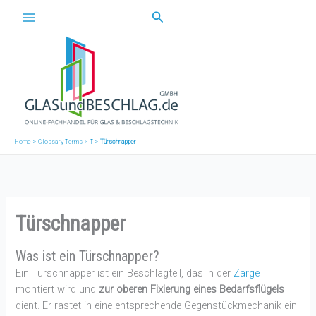
Zum
Suchen
Inhalt
springen
Home
>
Glossary Terms
>
T
>
Türschnapper
Türschnapper
Was ist ein Türschnapper?
Ein Türschnapper ist ein Beschlagteil, das in der
Zarge
montiert wird und
zur oberen Fixierung eines Bedarfsflügels
dient. Er rastet in eine entsprechende Gegenstückmechanik ein