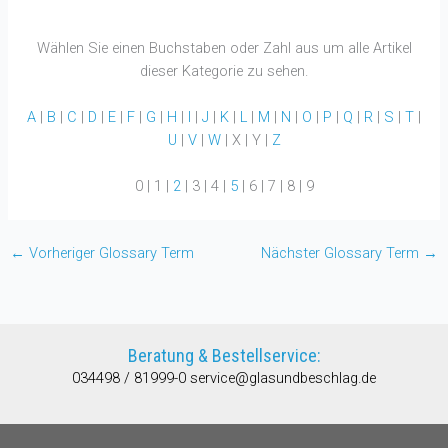
Wählen Sie einen Buchstaben oder Zahl aus um alle Artikel
dieser Kategorie zu sehen.
A
|
B
|
C
|
D
|
E
|
F
|
G
|
H
|
I
|
J
|
K
|
L
|
M
|
N
|
O
|
P
|
Q
|
R
|
S
|
T
|
U
|
V
|
W
| X | Y |
Z
0 | 1 |
2
| 3 | 4 |
5
| 6 | 7 | 8 | 9
←
Vorheriger Glossary Term
Nächster Glossary Term
→
Beratung & Bestellservice:
034498 / 81999-0
service@glasundbeschlag.de