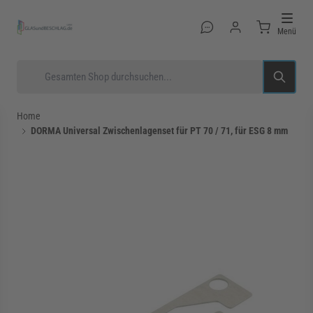
Direkt zum Inhalt
Menü
Suche
Home
DORMA Universal Zwischenlagenset für PT 70 / 71, für ESG 8 mm
rmenü für Kategorie Glastüren anzeigen
rmenü für Kategorie Glasduschen anzeigen
rmenü für Kategorie Beschläge anzeigen