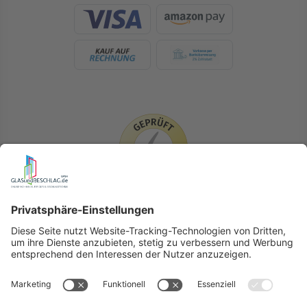
LIEFERLÄNDER
GLASundBESCHLAG.de