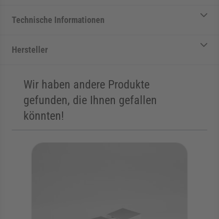
Technische Informationen
Hersteller
Wir haben andere Produkte
gefunden, die Ihnen gefallen
könnten!
Die Navigation durch die Elemente des Karussells ist mit der Tab
Karussell überspringen