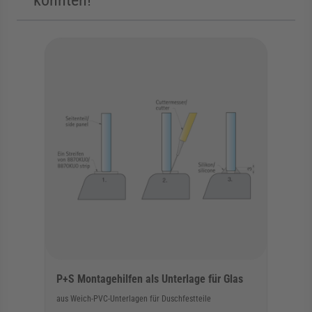
könnten!
Die Navigation durch die Elemente des Karussells ist mit der Tab
Karussell überspringen
P+S Montagehilfen als Unterlage für Glas
aus Weich-PVC-Unterlagen für Duschfestteile