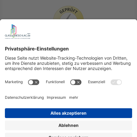
LIEFERLÄNDER
GLASundBESCHLAG.de
Hersteller
Beratung
FAQ
Glossar
Kontakt
Newsletter
TEAM
Widerruf
Lieferung & Versandkosten
Auslandversand
Erklärung zur Barrierefreiheit (BFSG)
Datenschutz
AGB