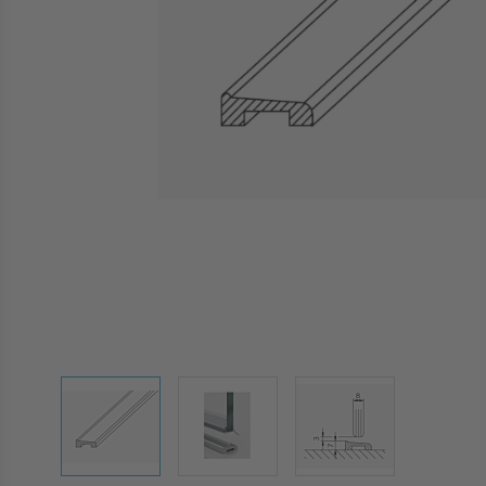
View larger image
View larger image
View larger image