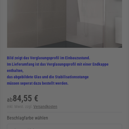
rmenü für Kategorie Zargen anzeigen
rmenü für Kategorie Aussenverglasung anzei
rmenü für Kategorie Angebote anzeigen
Bild zeigt das Verglasungsprofil im Einbauzustand.
Im Lieferumfang ist das Verglasungsprofil mit einer Endkappe
enthalten,
das abgebildete Glas und die Stabilisationsstange
müssen seperat dazu bestellt werden.
84,55 €
ab
inkl. Mwst. zzgl.
Versandkosten
Beschlagfarbe wählen