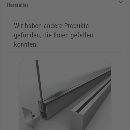
Hersteller
Wir haben andere Produkte
gefunden, die Ihnen gefallen
könnten!
Die Navigation durch die Elemente des Karussells ist mit der Tab
Karussell überspringen
Zur Karussell-Navigation springen