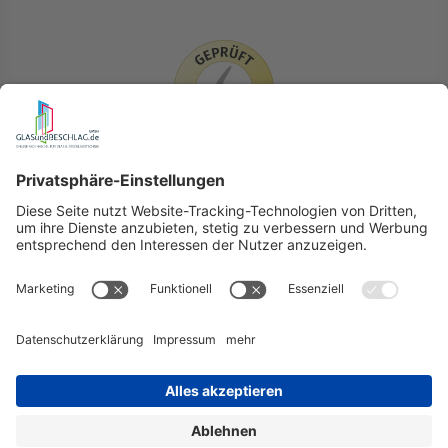
LIEFERLÄNDER
GLASundBESCHLAG.de
Hersteller
Beratung
FAQ
Glossar
Kontakt
Newsletter
TEAM
Widerruf
Lieferung & Versandkosten
Auslandversand