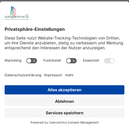
Flamea Beschlagset 7-603, für 1flg.
Duschtür mit Festeil
für Ganzglasdusche auf der Badewanne
Art.-Nr.:
SET-7-603
406,81 €
ab