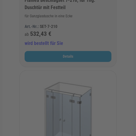
Flamea Beschlagset 7-210, für 1flg.
Duschtür mit Festteil
für Ganzglasdusche in eine Ecke
Art.-Nr.:
SET-7-210
532,43 €
ab
wird bestellt für Sie
Details