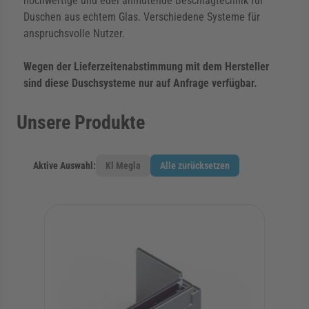
hochwertige und edel anmutende Beschlagtechnik für
Duschen aus echtem Glas. Verschiedene Systeme für
rmenü für Kategorie Zargen anzeigen
anspruchsvolle Nutzer.
Wegen der Lieferzeitenabstimmung mit dem Hersteller
rmenü für Kategorie Aussenverglasung anzei
sind diese Duschsysteme nur auf Anfrage verfügbar.
Unsere Produkte
rmenü für Kategorie Angebote anzeigen
Aktive Auswahl:
Kl Megla
Alle zurücksetzen