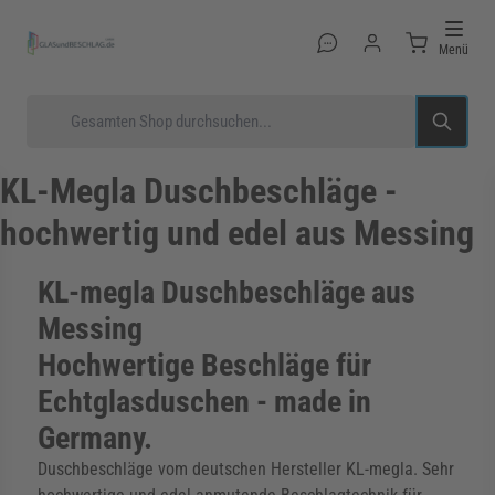
Direkt zum Inhalt
Menü
Suche
KL-Megla Duschbeschläge -
hochwertig und edel aus Messing
rmenü für Kategorie Glastüren anzeigen
KL-megla Duschbeschläge aus
Messing
rmenü für Kategorie Glasduschen anzeigen
Hochwertige Beschläge für
Echtglasduschen - made in
Germany.
rmenü für Kategorie Beschläge anzeigen
Duschbeschläge vom deutschen Hersteller KL-megla. Sehr