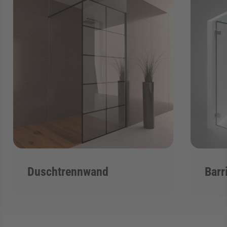
Duschtrennwand
Barr