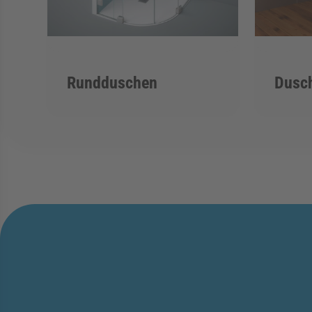
Rundduschen
Dusc