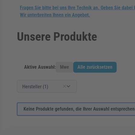
Fragen Sie bitte bei uns Ihre Technik an. Geben Sie dabei 
Wir unterbreiten Ihnen ein Angebot.
Unsere Produkte
Aktive Auswahl:
Mwe
Alle zurücksetzen
Zur Produktliste springen
Filter
Hersteller
Hersteller (1)
Hersteller (1)
Keine Produkte gefunden, die Ihrer Auswahl entsprechen