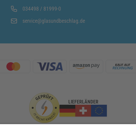
034498 / 81999-0
service@glasundbeschlag.de
LIEFERLÄNDER