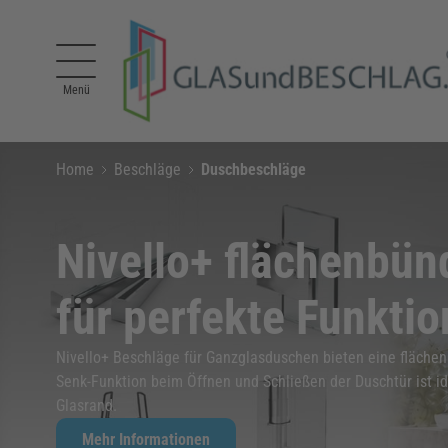
Direkt zum Inhalt
Menü
Home
Beschläge
Duschbeschläge
Nivello+ flächenbü
für perfekte Funktio
Nivello+ Beschläge für Ganzglasduschen bieten eine fläche
Senk-Funktion beim Öffnen und Schließen der Duschtür ist 
Glasrand.
Mehr Informationen