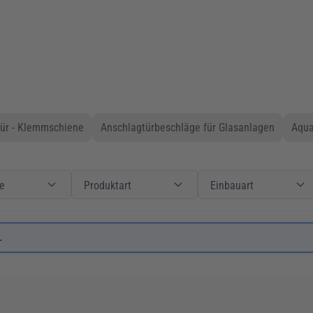
ür - Klemmschiene
Anschlagtürbeschläge für Glasanlagen
Aqua
Produkte
Filter
Produktart
Produktart
Filter
Einbauart
e
Produktart
Einbauart
.