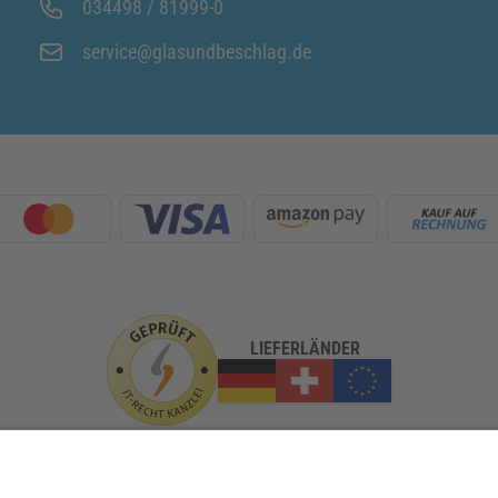
034498 / 81999-0
service@glasundbeschlag.de
LIEFERLÄNDER