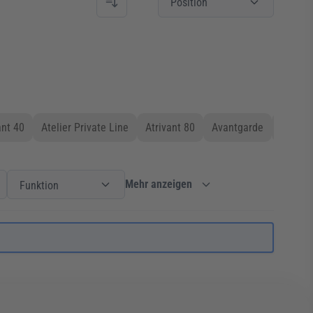
Position
nt 40
Atelier Private Line
Atrivant 80
Avantgarde
Bella
Einbauart
Filter
Funktion
Funktion
Mehr anzeigen
Funktion