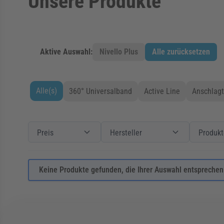
Unsere Produkte
Aktive Auswahl:
Nivello Plus
Alle zurücksetzen
Alle(s)
360° Universalband
Active Line
Anschlagt
Zur Produktliste springen
Filter
Preis
Preis
Filter
Hersteller
Hersteller
Filter
Produkte
Preis
Hersteller
Produkt
Keine Produkte gefunden, die Ihrer Auswahl entsprechen