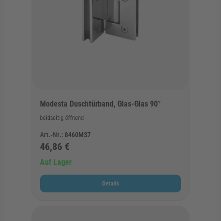
Modesta Duschtürband, Glas-Glas 90°
beidseitig öffnend
Art.-Nr.:
8460MS7
46,86 €
Auf Lager
Details