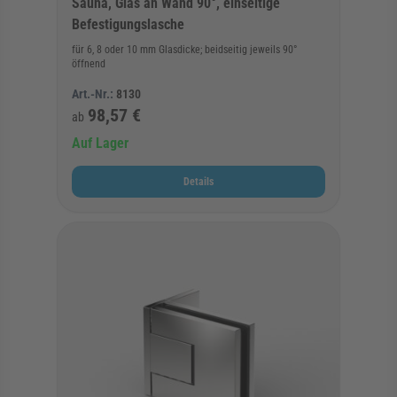
Sauna, Glas an Wand 90°, einseitige
Befestigungslasche
für 6, 8 oder 10 mm Glasdicke; beidseitig jeweils 90°
öffnend
Art.-Nr.:
8130
98,57 €
ab
Auf Lager
Details