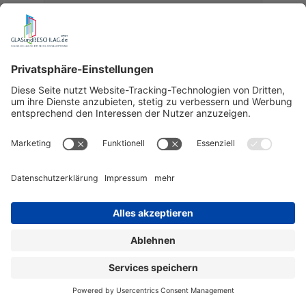
Pontere+ Duschtürpendelband Glas an Glas
90°
für 6, 8 oder 10 mm Glasdicke
Art.-Nr.:
8315
136,61 €
ab
wird bestellt für Sie
Details