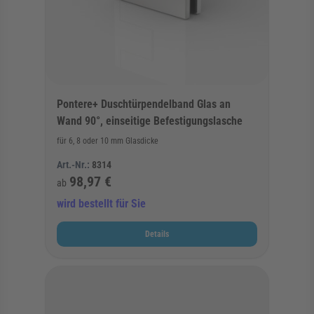
Pontere+ Duschtürpendelband Glas an
Wand 90°, einseitige Befestigungslasche
für 6, 8 oder 10 mm Glasdicke
Art.-Nr.:
8314
98,97 €
ab
wird bestellt für Sie
Details