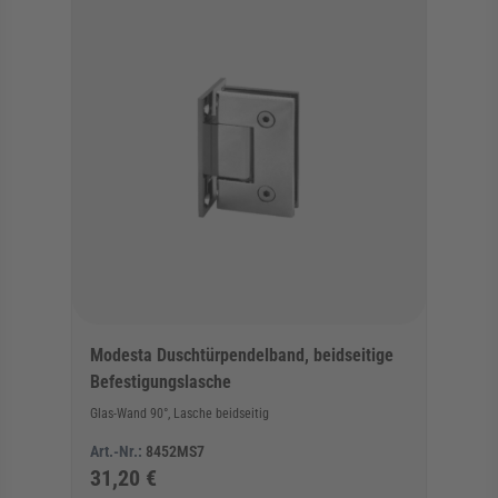
Modesta Duschtürpendelband, beidseitige
Befestigungslasche
Glas-Wand 90°, Lasche beidseitig
Art.-Nr.:
8452MS7
31,20 €