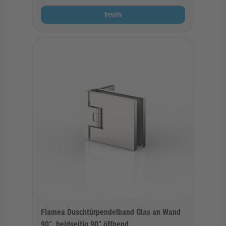
Details
Flamea Duschtürpendelband Glas an Wand
90°, beidseitig 90° öffnend