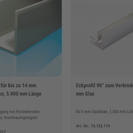
 für bis zu 14 mm
Eckprofil 90° zum Verbind
ke, 5.000 mm Länge
mm Glas
igung von feststehenden
für 8 mm Glasdicke, 2.000 mm Lä
en, feuchtraumgeeignet
Art.-Nr.:
74.132.119
017