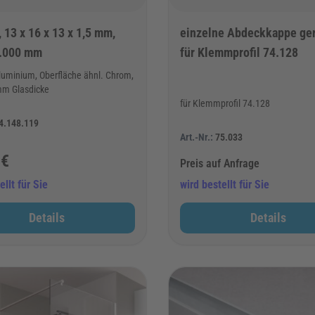
, 13 x 16 x 13 x 1,5 mm,
einzelne Abdeckkappe ge
.000 mm
für Klemmprofil 74.128
luminium, Oberfläche ähnl. Chrom,
 mm Glasdicke
für Klemmprofil 74.128
4.148.119
Art.-Nr.:
75.033
 €
Preis auf Anfrage
ellt für Sie
wird bestellt für Sie
Details
Details