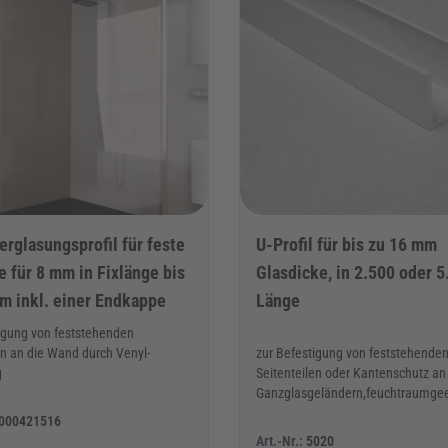
rglasungsprofil für feste
U-Profil für bis zu 16 mm
e für 8 mm in Fixlänge bis
Glasdicke, in 2.500 oder 
m inkl. einer Endkappe
Länge
igung von feststehenden
en an die Wand durch Venyl-
zur Befestigung von feststehende
g
Seitenteilen oder Kantenschutz an
Ganzglasgeländern,feuchtraumge
000421516
Art.-Nr.:
5020