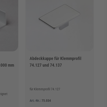
Abdeckkappe für Klemmprofil
5.000 mm
74.127 und 74.137
n
für Klemmprofil 74.127
eignet
Art.-Nr.:
75.034