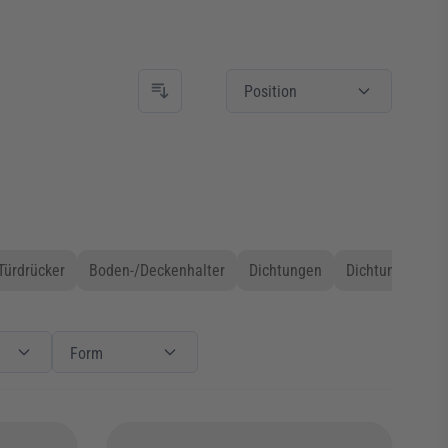
Position
Türdrücker
Boden-/Deckenhalter
Dichtungen
Dichtungen mag
Herstellersystem
Filter
Form
Form
Form