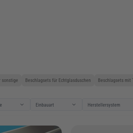
 sonstige
Beschlagsets für Echtglasduschen
Beschlagsets mit 
Produkte
Filter
Einbauart
Einbauart
Filter
Herstellersystem
e
Einbauart
Herstellersystem