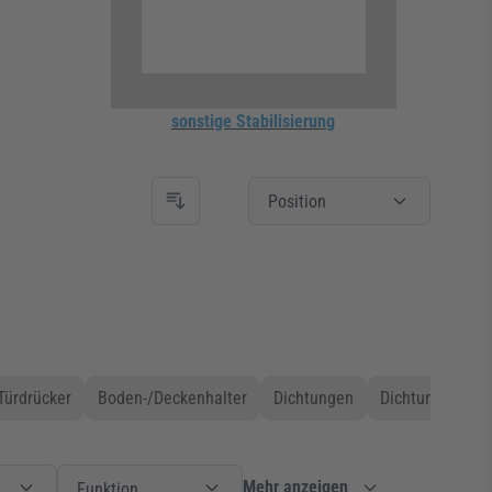
sonstige Stabilisierung
Position
Türdrücker
Boden-/Deckenhalter
Dichtungen
Dichtungen mag
Herstellersystem
Filter
Funktion
Funktion
Mehr anzeigen
Funktion