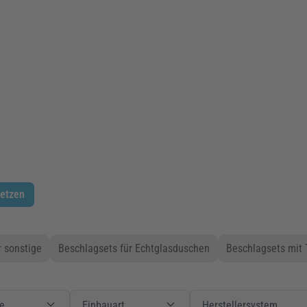
setzen
 sonstige
Beschlagsets für Echtglasduschen
Beschlagsets mit 
Produkte
Filter
Einbauart
Einbauart
Filter
Herstellersystem
e
Einbauart
Herstellersystem