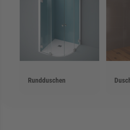
Rundduschen
Dusc