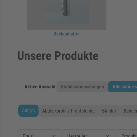
Deckenhalter
Unsere Produkte
Aktive Auswahl:
Stabilisationsstangen
Alle zurück
Alle(s)
Abdeckprofil / Frontblende
Bänder
Bänder
Zur Produktliste springen
Filter
Preis
Preis
Filter
Hersteller
Hersteller
Filter
Produkte
Preis
Hersteller
Produkt