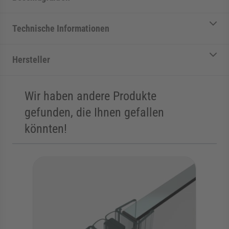
Technische Informationen
Hersteller
Wir haben andere Produkte
gefunden, die Ihnen gefallen
könnten!
Die Navigation durch die Elemente des Karussells ist mit der Tab
Karussell überspringen
Zur Karussell-Navigation springen