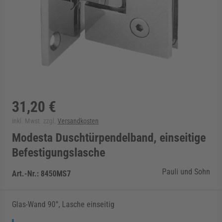
rmenü für Kategorie Zargen anzeigen
rmenü für Kategorie Aussenverglasung anzei
rmenü für Kategorie Angebote anzeigen
31,20 €
inkl. Mwst. zzgl.
Versandkosten
Modesta Duschtürpendelband, einseitige
Befestigungslasche
Pauli und Sohn
Art.-Nr.:
8450MS7
Glas-Wand 90°, Lasche einseitig