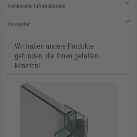
Technische Informationen
Hersteller
Wir haben andere Produkte
gefunden, die Ihnen gefallen
könnten!
Die Navigation durch die Elemente des Karussells ist mit der Tab
Karussell überspringen
Zur Karussell-Navigation springen