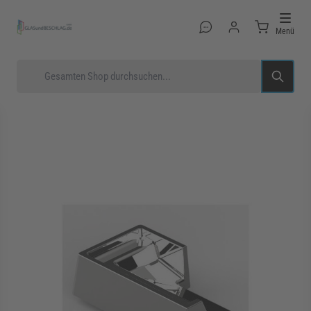
Direkt zum Inhalt
Menü
Suche
rmenü für Kategorie Glastüren anzeigen
rmenü für Kategorie Glasduschen anzeigen
rmenü für Kategorie Beschläge anzeigen