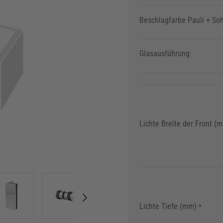
Beschlagfarbe Pauli + So
Glasausführung
Lichte Breite der Front (
image
View larger image
View larger image
View larger image
View larger im
Lichte Tiefe (mm)
*