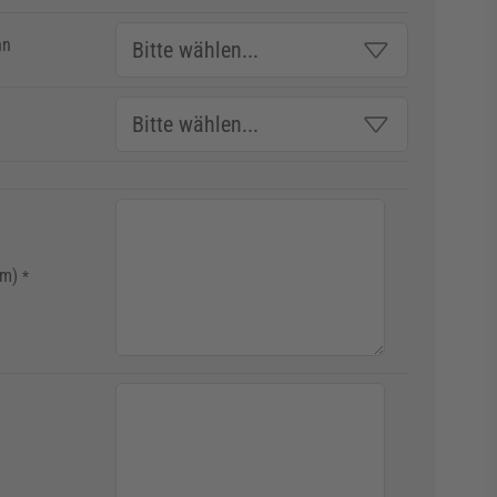
hn
mm)
*
age