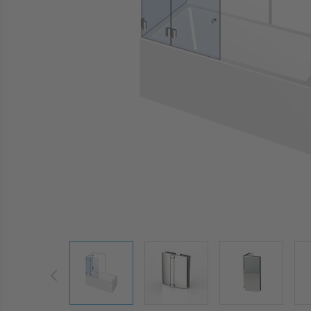
View larger image
View larger image
View larger 