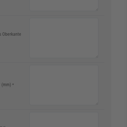
s Oberkante
r (mm)
*