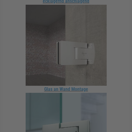
ecklagernd anschlagend
Glas an Wand Montage