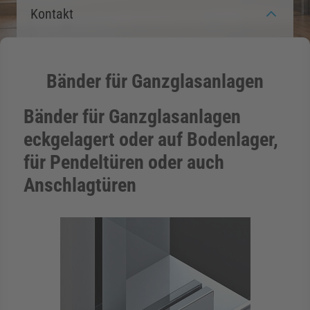
Kontakt
rmenü für Kategorie Zargen anzeigen
rmenü für Kategorie Aussenverglasung anzei
Bänder für Ganzglasanlagen
Bänder für Ganzglasanlagen
rmenü für Kategorie Angebote anzeigen
eckgelagert oder auf Bodenlager,
für Pendeltüren oder auch
Anschlagtüren