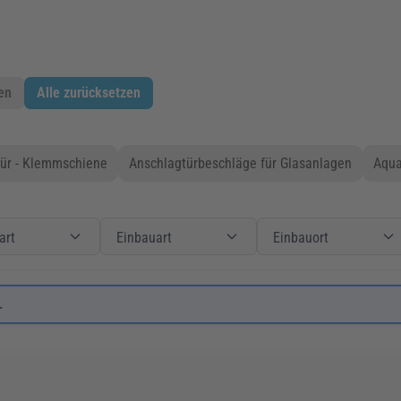
en
Alle zurücksetzen
ür - Klemmschiene
Anschlagtürbeschläge für Glasanlagen
Aqua
Produktart
Filter
Einbauart
Einbauart
Filter
Einbauort
art
Einbauart
Einbauort
.