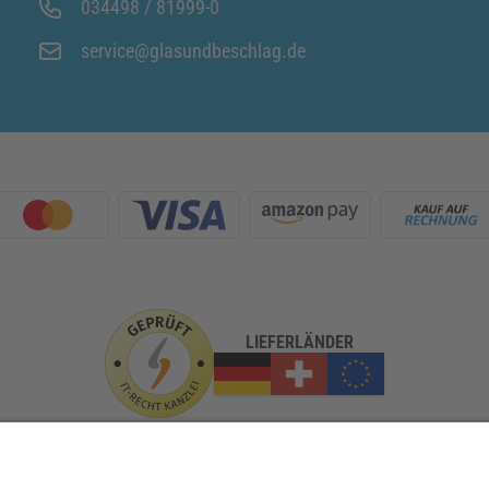
034498 / 81999-0
service@glasundbeschlag.de
LIEFERLÄNDER