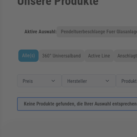
Unsere Produkte
Aktive Auswahl:
Pendeltuerbeschlaege Fuer Glasanlag
Alle(s)
360° Universalband
Active Line
Anschlagt
Zur Produktliste springen
Filter
Preis
Preis
Filter
Hersteller
Hersteller
Filter
Produktart
Preis
Hersteller
Produkt
Keine Produkte gefunden, die Ihrer Auswahl entsprechen