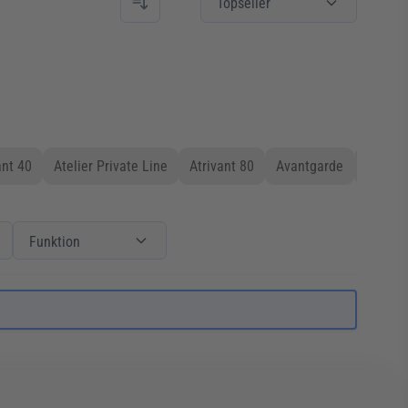
Topseller
nt 40
Atelier Private Line
Atrivant 80
Avantgarde
Bella
Einbauort
Filter
Funktion
Funktion
Funktion