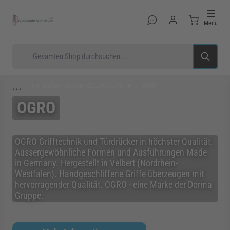
Direkt zum Inhalt
Menü
Suche
...
Hersteller - GLASundBESCHLAG.de
OGRO
OGRO
rmenü für Kategorie Glastüren anzeigen
OGRO Grifftechnik und Türdrücker in höchster Qualität.
Aussergewöhnliche Formen und Ausführungen Made
in Germany. Hergestellt in Velbert (Nordrhein-
rmenü für Kategorie Glasduschen anzeigen
Westfalen). Handgeschliffene Griffe überzeugen mit
hervorragender Qualität. OGRO - eine Marke der Dorma
Gruppe.
rmenü für Kategorie Beschläge anzeigen