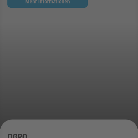
Mehr Informationen
rmenü für Kategorie Zargen anzeigen
rmenü für Kategorie Aussenverglasung anzei
rmenü für Kategorie Angebote anzeigen
OGRO